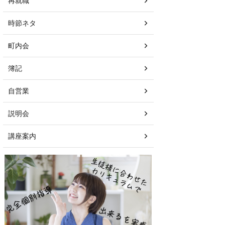
再就職
時節ネタ
町内会
簿記
自営業
説明会
講座案内