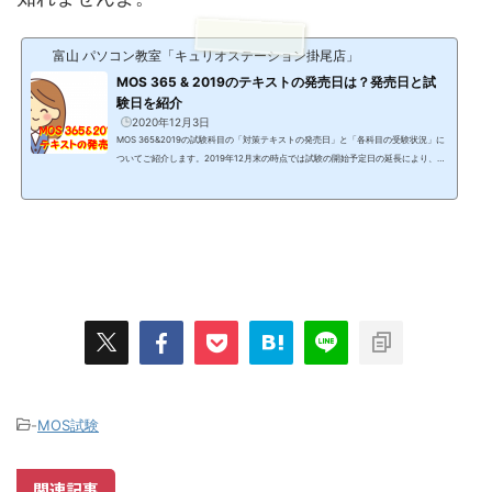
富山 パソコン教室「キュリオステーション掛尾店」
MOS 365 & 2019のテキストの発売日は？発売日と試
験日を紹介
2020年12月3日
MOS 365&2019の試験科目の「対策テキストの発売日」と「各科目の受験状況」に
ついてご紹介します。2019年12月末の時点では試験の開始予定日の延長により、試
験は実施されていませんでした。現在、2020年12月3日の時点では、ほとんどの科
目の試験が受験可能です。対策テキストについては、販売されているものがありま
すが全ての科目に対しては販売されていません。今回はMOS 365&2019の対策テキ
ストの発売状況と受験可能な科目についてご紹介しますね。「MOS 365&2019」の
テキストの発売予定は？MOS試験対策と言えば「FOM出...
-
MOS試験
関連記事