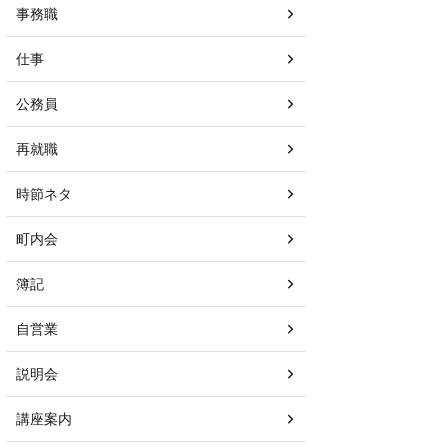
事務職
仕事
公務員
再就職
時節ネタ
町内会
簿記
自営業
説明会
講座案内