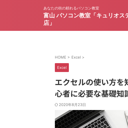
あなたの街の頼れるパソコン教室
富山 パソコン教室「キュリオス
店」
HOME
>
Excel
>
Excel
エクセルの使い方を知
心者に必要な基礎知
2020年8月23日