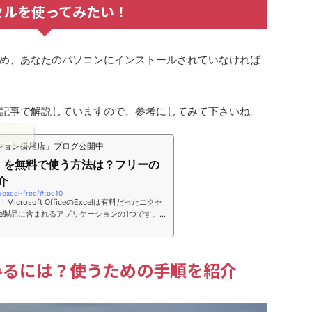
セルを使ってみたい！
め、あなたのパソコンにインストールされていなければ
記事で解説していますので、参考にしてみて下さいね。
ション掛尾店」ブログ公開中
ル）を無料で使う方法は？フリーの
介
l/excel-free/#toc10
crosoft OfficeのExcelは有料だったエクセ
Office製品に含まれるアプリケーションの1つです。電
購入すると最初からインストールされているた
ちですが実は有料のソフトになります。購入代金
ているのです。Officeは仕事で役立つアプリケ
、エクセルの他にワード、パワーポイントが含ま
みるには？使うための手順を紹介
業効率がアップする役立つものです。そのため、
.