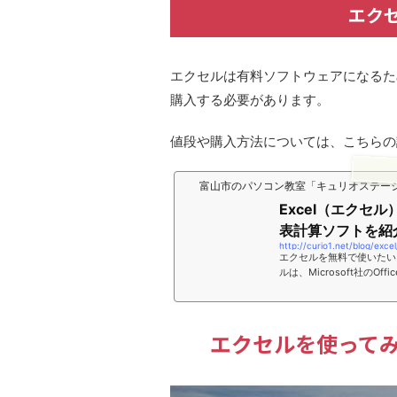
エク
エクセルは有料ソフトウェアになるた
購入する必要があります。
値段や購入方法については、こちらの
富山市のパソコン教室「キュリオステー
Excel（エクセ
表計算ソフトを紹
http://curio1.net/blog/exce
エクセルを無料で使いたい！Mi
ルは、Microsoft社の
気屋さんなどでパソコンを
め、無料ソフトと思われが
の中に料金は含まれて購入し
ーションをまとめたもので
エクセルを使って
れますが、どれも仕事の作
Microsoft社のエクセルは..