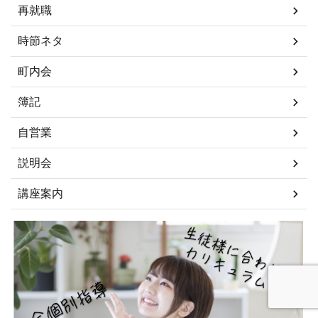
再就職
時節ネタ
町内会
簿記
自営業
説明会
講座案内