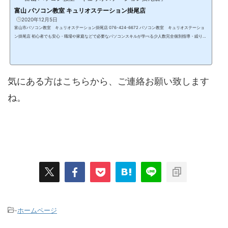
富山 パソコン教室 キュリオステーション掛尾店
2020年12月5日
富山市パソコン教室 キュリオステーション掛尾店 076-424-6672 パソコン教室 キュリオステーショ
ン掛尾店 初心者でも安心・職場や家庭などで必要なパソコンスキルが学べる少人数完全個別指導・繰り返
し身に付くまで通える安心の月謝制できるから楽しい・楽しいから頑張れるAI活用コーススタート！ 〒93
9-8212 富山県富山市掛尾町462-1フリーダイヤル 0120-01-6868 TEL&FAX 076-424-6672 定
休日：月・日曜日・...
気にある方はこちらから、ご連絡お願い致します
ね。
-
ホームページ