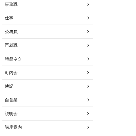
事務職
仕事
公務員
再就職
時節ネタ
町内会
簿記
自営業
説明会
講座案内