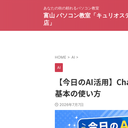
あなたの街の頼れるパソコン教室
富山 パソコン教室「キュリオス
店」
HOME
>
AI
>
AI
【今日のAI活用】Ch
基本の使い方
2026年7月7日