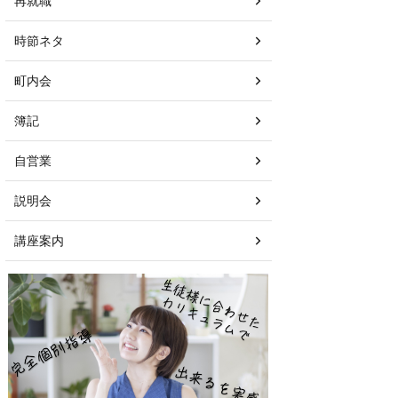
再就職
時節ネタ
町内会
簿記
自営業
説明会
講座案内